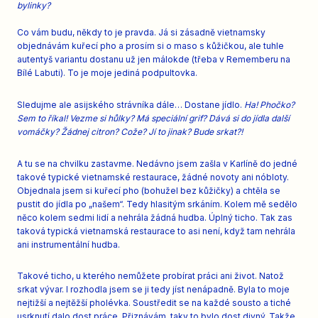
bylinky?
Co vám budu, někdy to je pravda. Já si zásadně vietnamsky
objednávám kuřecí pho a prosím si o maso s kůžičkou, ale tuhle
autentyš variantu dostanu už jen málokde (třeba v Rememberu na
Bílé Labuti). To je moje jediná podpultovka.
Sledujme ale asijského strávníka dále… Dostane jídlo.
Ha! Phočko?
Sem to říkal! Vezme si hůlky? Má speciální grif? Dává si do jídla další
vomáčky? Žádnej citron? Cože? Jí to jinak? Bude srkat?!
A tu se na chvilku zastavme. Nedávno jsem zašla v Karlíně do jedné
takové typické vietnamské restaurace, žádné novoty ani nóbloty.
Objednala jsem si kuřecí pho (bohužel bez kůžičky) a chtěla se
pustit do jídla po „našem“. Tedy hlasitým srkáním. Kolem mě sedělo
něco kolem sedmi lidí a nehrála žádná hudba. Úplný ticho. Tak zas
taková typická vietnamská restaurace to asi není, když tam nehrála
ani instrumentální hudba.
Takové ticho, u kterého nemůžete probírat práci ani život. Natož
srkat vývar. I rozhodla jsem se ji tedy jíst nenápadně. Byla to moje
nejtižší a nejtěžší pholévka. Soustředit se na každé sousto a tiché
usrknutí dalo dost práce. Přiznávám, taky to bylo dost divný. Takže