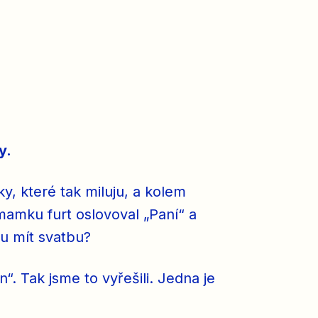
y.
y, které tak miluju, a kolem
 mamku furt oslovoval „Paní“ a
du mít svatbu?
. Tak jsme to vyřešili. Jedna je