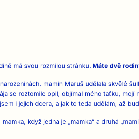
odině má svou rozmilou stránku.
Máte dvě rodin
a narozeninách, mamin Maruš udělala skvělé šulk
Kája se roztomile opil, objímal mého taťku, mojí
jsem i jejich dcera, a jak to teda udělám, až bu
e mamka, když jedna je „mamka“ a druhá „mamin“