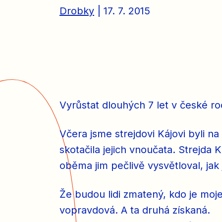
Drobky
| 17. 7. 2015
Vyrůstat dlouhých 7 let v české r
Včera jsme strejdovi Kájovi byli n
skotačila jejich vnoučata. Strejda 
oběma jim pečlivě vysvětloval, jak 
Že budou lidi zmatený, kdo je moj
vopravdová. A ta druhá získaná.