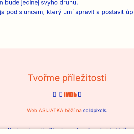
en bude jedinej svýho druhu.
Kája pod sluncem, který umí spravit a postavit ú
Tvořme příležitosti
Web ASIJATKA běží na
solidpixels.
Nastavení cookies
Zásady o ochraně osobních údajů